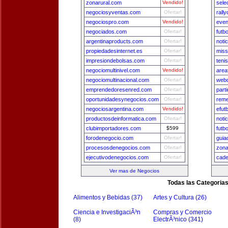
zonarural.com
Vendido!
sele
negociosyventas.com
Ofertar!
rall
negociospro.com
Vendido!
even
negociados.com
Ofertar!
futb
argentinaproducts.com
Ofertar!
noti
propiedadesinternet.es
Ofertar!
miss
impresiondebolsas.com
Ofertar!
teni
negociomultinivel.com
Vendido!
area
negociomultinacional.com
Ofertar!
webd
emprendedoresenred.com
Ofertar!
part
oportunidadesynegocios.com
Ofertar!
reme
negociosargentina.com
Vendido!
efut
productosdeinformatica.com
Ofertar!
noti
clubimportadores.com
$599
futb
forodenegocio.com
Ofertar!
guia
procesosdenegocios.com
Ofertar!
zon
ejecutivodenegocios.com
Ofertar!
cade
Ver mas de Negocios
Todas las Categoria
Alimentos y Bebidas (37)
Artes y Cultura (26)
Ciencia e InvestigaciÃ³n
Compras y Comercio
(8)
ElectrÃ³nico (341)