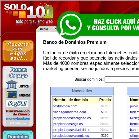
Banco de Dominios Premium
Un factor de éxito en el mundo Internet es con
fácil de recordar y que potencie las actividade
Más de 4000 nombres especialmente seleccion
marketing pueden ser adquiridos a precios pro
Buscar dominios:
Novedades
Nombre de dominio
Precio
Nomb
testdomain.com
Ofertar!
publi
fincasganaderas.com
$199
turis
propiedadeszaragoza.es
Ofertar!
MiNeg
propiedadesvigo.es
Ofertar!
forma
propiedadesvalladolid.es
Ofertar!
banco
propiedadesvalencia.es
$295
sitiop