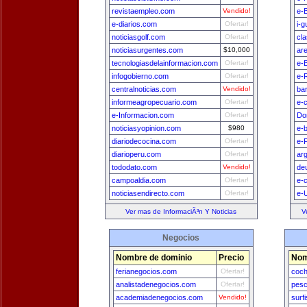
revistaempleo.com
Vendido!
e-
e-diarios.com
Ofertar!
i-
noticiasgolf.com
Ofertar!
cl
noticiasurgentes.com
$10,000
ar
tecnologiasdelainformacion.com
Ofertar!
e-B
infogobierno.com
Ofertar!
e-
centralnoticias.com
Vendido!
ba
informeagropecuario.com
Ofertar!
e-
e-Informacion.com
Ofertar!
Do
noticiasyopinion.com
$980
e-b
diariodecocina.com
Ofertar!
e-
diarioperu.com
Ofertar!
ar
tododato.com
Vendido!
de
campoaldia.com
Ofertar!
e-
noticiasendirecto.com
Ofertar!
e-
Ver mas de InformaciÃ³n Y Noticias
V
Negocios
Nombre de dominio
Precio
Nom
ferianegocios.com
Ofertar!
coch
analistadenegocios.com
Ofertar!
pesc
academiadenegocios.com
Vendido!
surf