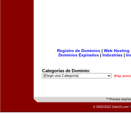
Registro de Dominios
|
Web Hosting
Dominios Expirados
|
Industrias
|
In
Categorías de Dominio:
[Pág. princi
** Precios expre
© 2002/2022 Solo10.com