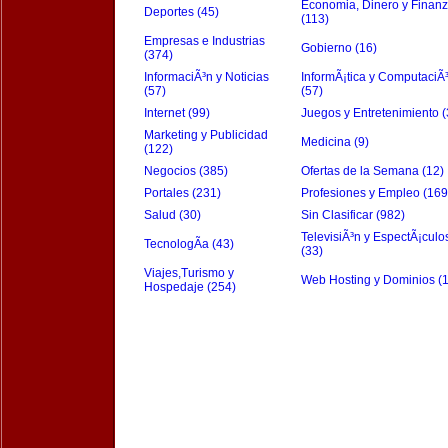
Economia, Dinero y Finan
Deportes (45)
(113)
Empresas e Industrias
Gobierno (16)
(374)
InformaciÃ³n y Noticias
InformÃ¡tica y ComputaciÃ
(57)
(57)
Internet (99)
Juegos y Entretenimiento (
Marketing y Publicidad
Medicina (9)
(122)
Negocios (385)
Ofertas de la Semana (12)
Portales (231)
Profesiones y Empleo (169
Salud (30)
Sin Clasificar (982)
TelevisiÃ³n y EspectÃ¡culo
TecnologÃ­a (43)
(33)
Viajes,Turismo y
Web Hosting y Dominios (
Hospedaje (254)