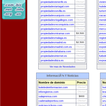
propiedadestenerife.es
Ofertar!
vivie
propiedadestartagal.com
Ofertar!
hubde
propiedadessevilla.es
Ofertar!
turis
propiedadessanjusto.com
Ofertar!
vacac
propiedadesriogallegos.com
Ofertar!
mendo
propiedadesreconquista.com
Ofertar!
merca
propiedadesmurcia.es
Ofertar!
merca
propiedadesmiramar.com
$3,500
preve
propiedadesmalaga.es
Ofertar!
regis
propiedadesmadrid.es
$2,500
indus
propiedadesmadrid.com.es
Ofertar!
expoi
propiedadeslahabana.com
Ofertar!
exitos
propiedadesinternet.es
Ofertar!
futbo
propiedadesibiza.es
Ofertar!
expoa
Ver mas de Novedades
InformaciÃ³n Y Noticias
Nombre de dominio
Precio
No
boletindeinformacion.com
Ofertar!
ho
inforegistros.com
Ofertar!
br
salaprensa.com
$600
ch
cadenadeportiva.com
Ofertar!
ur
noticiasciclismo.com
Ofertar!
e-