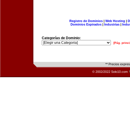
Registro de Dominios
|
Web Hosting
|
D
Dominios Expirados
|
Industrias
|
Indu
Categorías de Dominio:
[Pág. princi
** Precios expre
© 2002/2022 Solo10.com