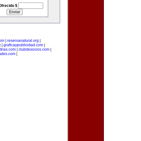
Ofrecido $
com
|
reservanatural.org
|
g
|
graficaypublicidad.com
|
trias.com
|
clubdesocios.com
|
ades.com
|