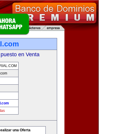
l.com
 puesto en Venta
RIAL.COM
.com
l.com
tas
ealizar una Oferta