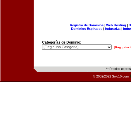
Registro de Dominios
|
Web Hosting
|
D
Dominios Expirados
|
Industrias
|
Indu
Categorías de Dominio:
[Pág. princi
** Precios expre
© 2002/2022 Solo10.com