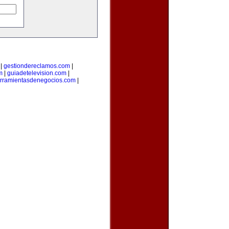
|
gestiondereclamos.com
|
m
|
guiadetelevision.com
|
rramientasdenegocios.com
|