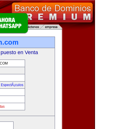
on.com
 puesto en Venta
.COM
y EspectÃ¡culos
m
tas