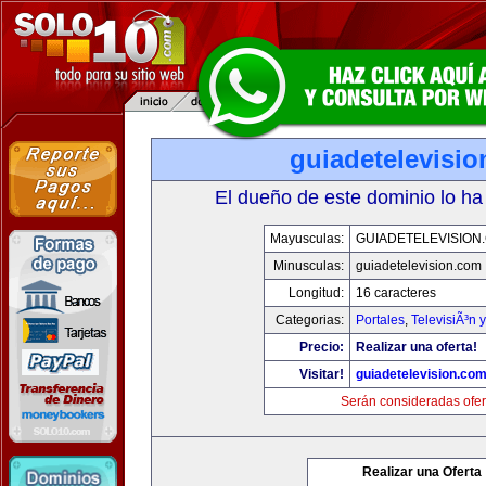
guiadetelevisi
El dueño de este dominio lo ha
Mayusculas:
GUIADETELEVISION
Minusculas:
guiadetelevision.com
Longitud:
16 caracteres
Categorias:
Portales
,
TelevisiÃ³n 
Precio:
Realizar una oferta!
Visitar!
guiadetelevision.co
Serán consideradas ofer
Realizar una Oferta