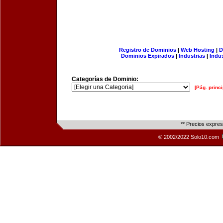
Registro de Dominios
|
Web Hosting
|
D
Dominios Expirados
|
Industrias
|
Indu
Categorías de Dominio:
[Pág. princi
** Precios expre
© 2002/2022 Solo10.com