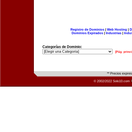
Registro de Dominios
|
Web Hosting
|
D
Dominios Expirados
|
Industrias
|
Indu
Categorías de Dominio:
[Pág. princi
** Precios expre
© 2002/2022 Solo10.com