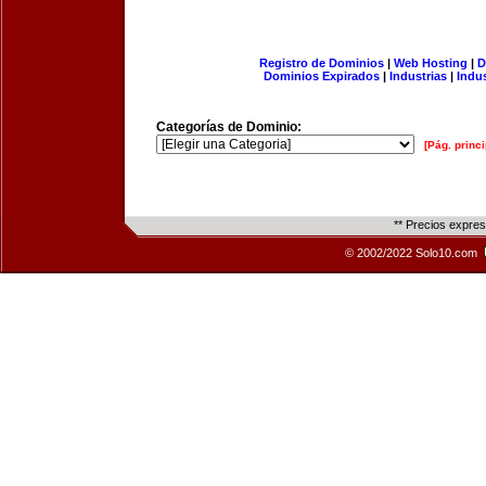
Registro de Dominios
|
Web Hosting
|
D
Dominios Expirados
|
Industrias
|
Indu
Categorías de Dominio:
[Pág. princi
** Precios expre
© 2002/2022 Solo10.com