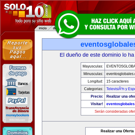
eventosglobale
El dueño de este dominio lo ha
Mayusculas:
EVENTOSGLOB
Minusculas:
eventosglobales
Longitud:
15 caracteres
Categorias:
TelevisiÃ³n y Esp
Precio:
Realizar una ofer
Visitar!
eventosglobale
Serán consideradas ofer
Realizar una Oferta