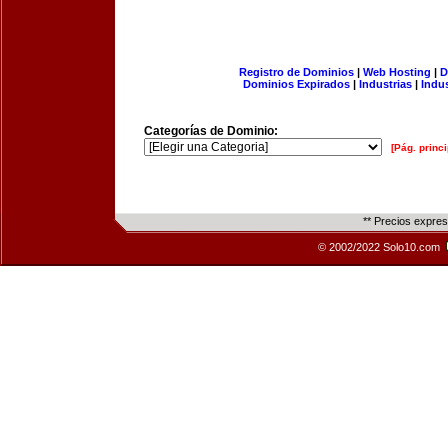
Registro de Dominios
|
Web Hosting
|
D
Dominios Expirados
|
Industrias
|
Indu
Categorías de Dominio:
[Pág. princi
** Precios expre
© 2002/2022 Solo10.com