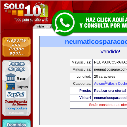
neumaticosparaco
Vendido!
Mayusculas:
NEUMATICOSPARA
Minusculas:
neumaticosparacoch
Longitud:
20 caracteres
Categorias:
AutomÃ³viles y Coch
Precio:
Realizar una oferta!
Visitar!
neumaticosparacoc
Serán consideradas ofer