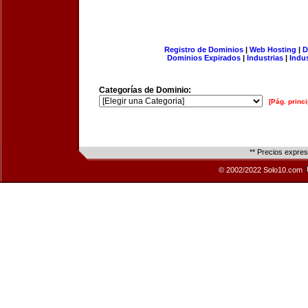
Registro de Dominios
|
Web Hosting
|
D
Dominios Expirados
|
Industrias
|
Indu
Categorías de Dominio:
[Pág. princi
** Precios expre
© 2002/2022 Solo10.com