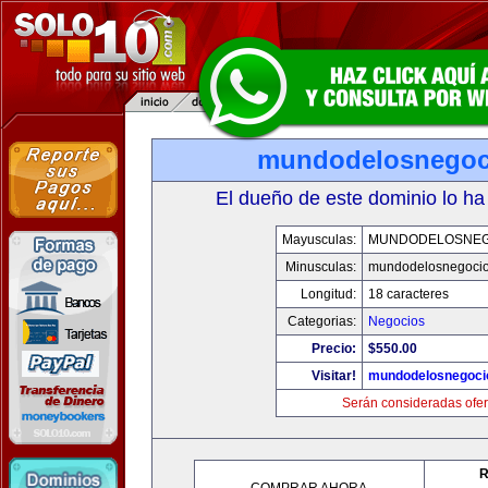
mundodelosnegoc
El dueño de este dominio lo ha
Mayusculas:
MUNDODELOSNEG
Minusculas:
mundodelosnegoci
Longitud:
18 caracteres
Categorias:
Negocios
Precio:
$550.00
Visitar!
mundodelosnegoci
Serán consideradas ofer
R