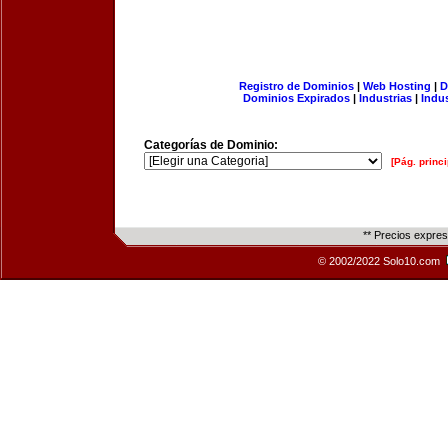
Registro de Dominios
|
Web Hosting
|
D
Dominios Expirados
|
Industrias
|
Indu
Categorías de Dominio:
[Pág. princi
** Precios expre
© 2002/2022 Solo10.com