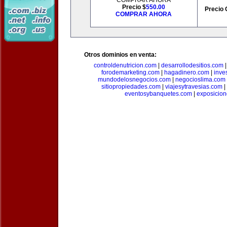
COMPRAR AHORA
Precio $
550.00
Precio 
COMPRAR AHORA
Otros dominios en venta:
controldenutricion.com
|
desarrollodesitios.com
forodemarketing.com
|
hagadinero.com
|
inve
mundodelosnegocios.com
|
negocioslima.com
sitiopropiedades.com
|
viajesytravesias.com
|
eventosybanquetes.com
|
exposicio