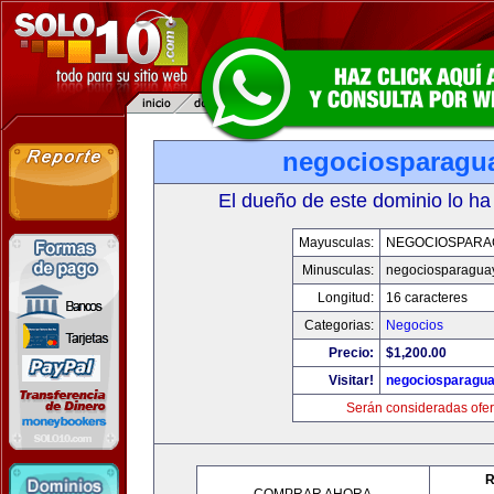
negociosparagu
El dueño de este dominio lo ha
Mayusculas:
NEGOCIOSPARA
Minusculas:
negociosparagua
Longitud:
16 caracteres
Categorias:
Negocios
Precio:
$1,200.00
Visitar!
negociosparagu
Serán consideradas ofer
R