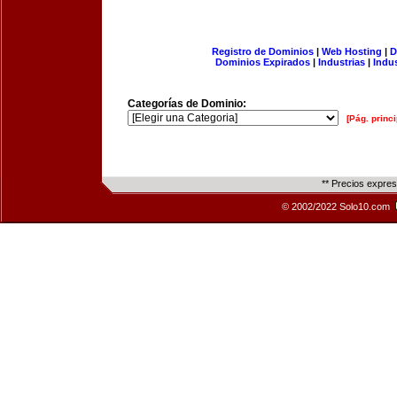
Registro de Dominios
|
Web Hosting
|
D
Dominios Expirados
|
Industrias
|
Indu
Categorías de Dominio:
[Pág. princi
** Precios expre
© 2002/2022 Solo10.com