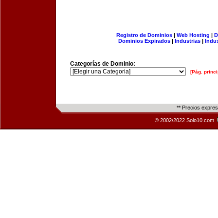
Registro de Dominios
|
Web Hosting
|
D
Dominios Expirados
|
Industrias
|
Indu
Categorías de Dominio:
[Pág. princi
** Precios expre
© 2002/2022 Solo10.com