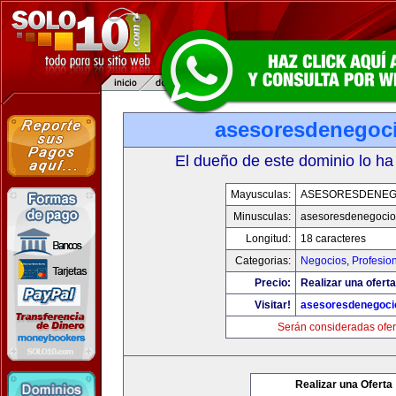
asesoresdenegoc
El dueño de este dominio lo ha
Mayusculas:
ASESORESDENEG
Minusculas:
asesoresdenegocio
Longitud:
18 caracteres
Categorias:
Negocios
,
Profesio
Precio:
Realizar una oferta
Visitar!
asesoresdenegoci
Serán consideradas ofer
Realizar una Oferta