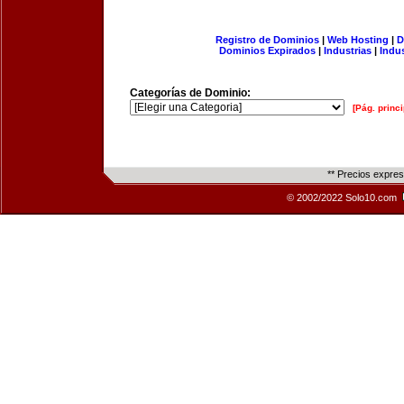
Registro de Dominios
|
Web Hosting
|
D
Dominios Expirados
|
Industrias
|
Indu
Categorías de Dominio:
[Pág. princi
** Precios expre
© 2002/2022 Solo10.com