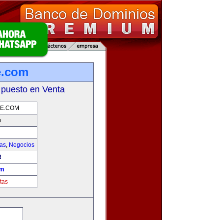
e.com
 puesto en Venta
E.COM
m
ias
,
Negocios
!
om
tas