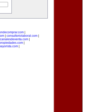
ondecomprar.com
|
com
|
consultoriolaboral.com
|
canalesdeventa.com
|
propiedades.com
|
ayorista.com
|