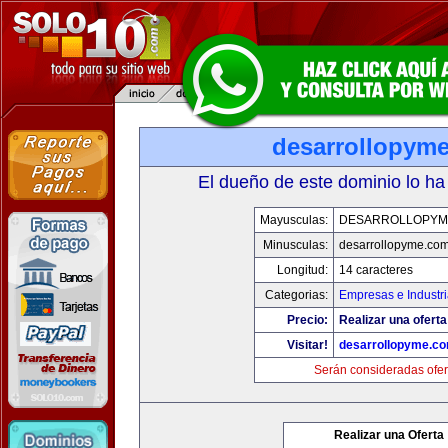
desarrollopym
El dueño de este dominio lo ha
Mayusculas:
DESARROLLOPYM
Minusculas:
desarrollopyme.co
Longitud:
14 caracteres
Categorias:
Empresas e Industr
Precio:
Realizar una oferta
Visitar!
desarrollopyme.c
Serán consideradas ofer
Realizar una Oferta