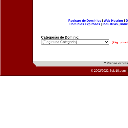
Registro de Dominios
|
Web Hosting
|
D
Dominios Expirados
|
Industrias
|
Indu
Categorías de Dominio:
[Pág. princi
** Precios expre
© 2002/2022 Solo10.com