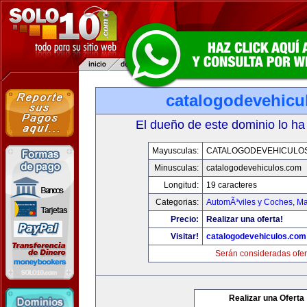
catalogodevehicu
El dueño de este dominio lo ha
Mayusculas:
CATALOGODEVEHICULO
Minusculas:
catalogodevehiculos.com
Longitud:
19 caracteres
Categorias:
AutomÃ³viles y Coches
,
Ma
Precio:
Realizar una oferta!
Visitar!
catalogodevehiculos.com
Serán consideradas ofer
Realizar una Oferta