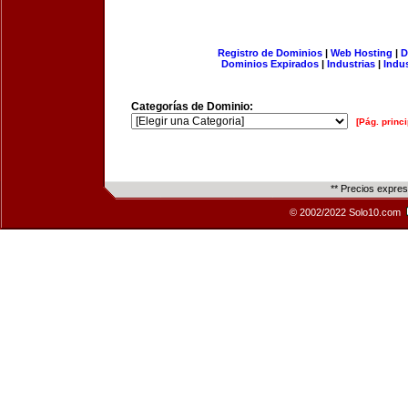
Registro de Dominios
|
Web Hosting
|
D
Dominios Expirados
|
Industrias
|
Indu
Categorías de Dominio:
[Pág. princi
** Precios expre
© 2002/2022 Solo10.com