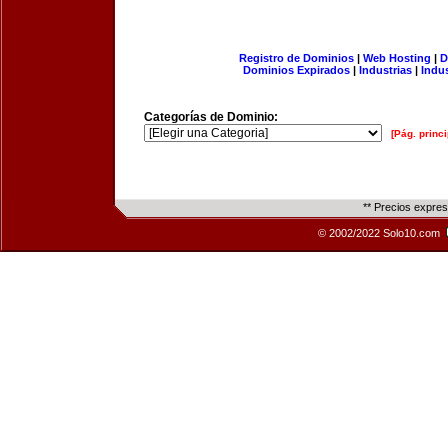
Registro de Dominios
|
Web Hosting
|
D
Dominios Expirados
|
Industrias
|
Indu
Categorías de Dominio:
[Pág. princi
** Precios expre
© 2002/2022 Solo10.com