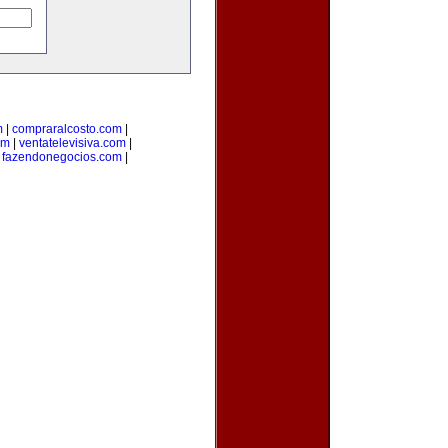
m
|
compraralcosto.com
|
om
|
ventatelevisiva.com
|
|
fazendonegocios.com
|