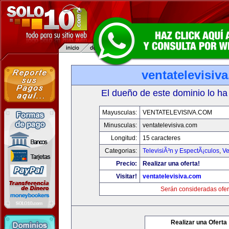
ventatelevisiv
El dueño de este dominio lo ha
Mayusculas:
VENTATELEVISIVA.COM
Minusculas:
ventatelevisiva.com
Longitud:
15 caracteres
Categorias:
TelevisiÃ³n y EspectÃ¡culos
,
Ve
Precio:
Realizar una oferta!
Visitar!
ventatelevisiva.com
Serán consideradas ofer
Realizar una Oferta